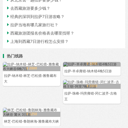

去西藏旅游要多少钱？

经典的深圳到拉萨7日游攻略？

拉萨当地有哪几家旅行社？

西藏旅游团报名价格表去哪里找呀？

上海到西藏7日游行程怎么安排？
热门线路
¥ 1860
¥ 2880
拉萨-羊卓雍错-纳木错4晚5日游
拉萨-纳木错-林芝-巴松措-雅鲁藏布
大
¥ 2000
拉萨-珠峰-玛旁雍错-冈仁波齐-古格
王
¥ 1250
林芝-巴松错-鲁朗林海-雅鲁藏布大峡