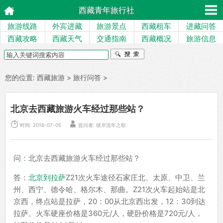
西藏青年旅行社
旅游线路
外宾进藏
旅游景点
西藏租车
进藏问答
西藏攻略
西藏天气
交通指南
西藏概况
旅游信息
您的位置:
西藏旅游
>
旅行问答
>
北京去西藏旅游火车经过那些站？


时间: 2016-07-05
提问者: 彼岸流年之歌
问：北京去西藏旅游火车经过那些站？
答：
北京到拉萨
Z21次火车途径石家庄北、太原、中卫、兰
州、西宁、德令哈、格尔木、那曲。Z21次火车起始站是北
京西，终点站是拉萨，20：00从北京西出发，12：30到达
拉萨。火车硬座价格是360元/人，硬卧价格是720元/人，