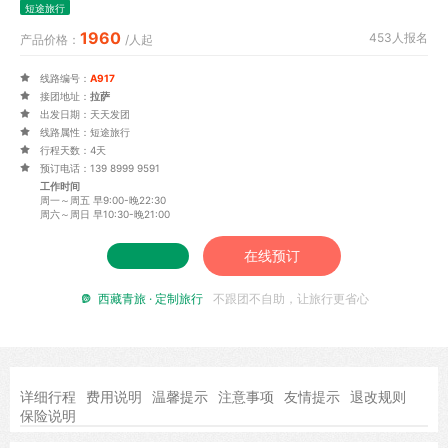
短途旅行
1960
453人报名
产品价格：
/人起

线路编号：
A917

接团地址：
拉萨

出发日期：天天发团

线路属性：短途旅行

行程天数：4天

预订电话：139 8999 9591
工作时间
周一～周五 早9:00-晚22:30
周六～周日 早10:30-晚21:00
在线预订
西藏青旅 · 定制旅行
不跟团不自助，让旅行更省心

详细行程
费用说明
温馨提示
注意事项
友情提示
退改规则
保险说明