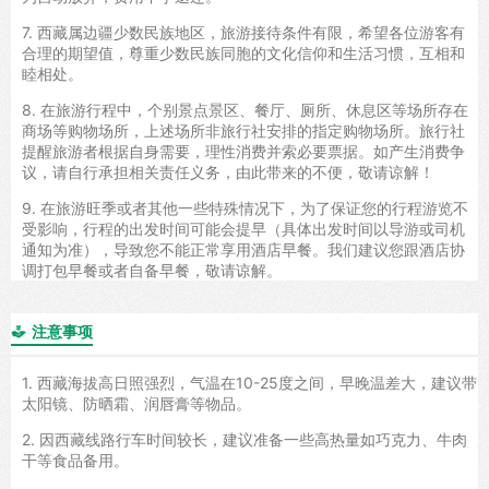
7. 西藏属边疆少数民族地区，旅游接待条件有限，希望各位游客有
合理的期望值，尊重少数民族同胞的文化信仰和生活习惯，互相和
睦相处。
8. 在旅游行程中，个别景点景区、餐厅、厕所、休息区等场所存在
商场等购物场所，上述场所非旅行社安排的指定购物场所。旅行社
提醒旅游者根据自身需要，理性消费并索必要票据。如产生消费争
议，请自行承担相关责任义务，由此带来的不便，敬请谅解！
9. 在旅游旺季或者其他一些特殊情况下，为了保证您的行程游览不
受影响，行程的出发时间可能会提早（具体出发时间以导游或司机
通知为准），导致您不能正常享用酒店早餐。我们建议您跟酒店协
调打包早餐或者自备早餐，敬请谅解。
注意事项

1. 西藏海拔高日照强烈，气温在10-25度之间，早晚温差大，建议带
太阳镜、防晒霜、润唇膏等物品。
2. 因西藏线路行车时间较长，建议准备一些高热量如巧克力、牛肉
干等食品备用。