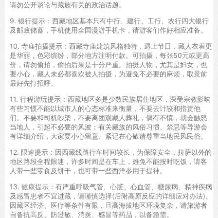
请勿公开谈论与藏族有关的政治话题。
9. 银行提示：西藏地区基本只有中行、建行、工行、农行四大银行
及邮政储蓄，手机使用全国漫游手机卡，请游客们作好相应准备。
10. 寺庙拍摄提示：西藏寺庙建筑风格独特，遇上节日，藏人衣着更
是华丽，色彩缤纷，部分地方注明付款。可拍摄，每张50元或更高
价，请勿偷拍，偷拍后果是十分严重。拍摄人物，尤其是妇女，也
要小心，藏人未必都喜欢被人拍摄，为避免不必要的麻烦，取景前
最好先打招呼。
11. 行程游玩提示：西藏地区多是少数民族居住地区，深受宗教影响
有些习惯不能以城市人的心态标准来衡量，不要去计较和指责他
们。不要和司机吵架，不要离团观藏人葬礼，偶有不慎，就会触怒
当地人，引起不必要的风波；有关藏族的风俗习惯、禁忌等导游会
有详细介绍，大家要小心留意、紧记在心敬请尊重当地民风民俗。
12. 限速提示：因西藏线路行车时间较长，为保障安全，拉萨以外的
地区路段全程限速，许多时间是在车上，难免不能按时吃饭，请客
人带一些零食及饼干，也可带一些西洋参用于提神。
13. 健康提示：有严重呼吸气管、心脏、心血管、糖尿病、精神疾病
及感冒患者不宜进藏，请谨慎选择(后附高原反应的详细应对办法)。
因藏区经济、医疗等条件有限，且高海拔地区环境复杂，请旅游者
自备抗高反、防过敏、消炎、感冒等药品，以备急需。