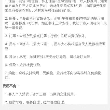
1. 住宿：共含3晚住宿，林芝住宿3星级酒店1晚，双人标准间，如出
单男单女住三人间或补房差。米林住宿藏式客栈1晚，山南泽当住宿
加查商务宾馆1晚，米林索松村住宿民宿1晚。
2. 用餐：早餐由所住宾馆提供，正餐(午餐和晚餐)在指定的餐厅用
餐，正餐标准30元/餐。如正餐未正常安排，我社于客人回程前一天
统一退餐费。
3. 门票：全程所列景点门票，行程中注明自费的除外。
4. 用车：商务车（最大17座），用车大小将根据当天人数做相应调
整。
5. 导游：林芝、羊湖环线4天无专职导游，司机兼职向导。
6. 保险：旅行社责任险。
7. 购物：全程安排纯玩，无购物。旅行社不向游客推销任何购物
店。
费用不含：
1. 客人个人消费，省外进藏、出藏的交通费用。
2. 拉萨早餐、晚餐自理，拉萨住宿自理。