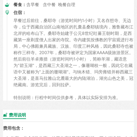
餐食：
含早餐 含中餐 晚餐自理
住宿：
早餐过后前往，桑耶寺（游览时间约1小时）又名存想寺、无边
寺，位于西藏自治区山南地区的扎囊县桑耶镇境内，雅鲁藏布江
北岸的哈布山下。桑耶寺始建于公元8世纪吐蕃王朝时期，是西
藏第一座剃度僧人出家的寺院。寺内建筑按佛教的宇宙观进行布
局，中心佛殿兼具藏族、汉族、印度三种风格，因此桑耶寺也被
称作三样寺。2007年，桑耶寺被评定为国家AAAA级旅游景区。
然后前往羊卓雍措（游览时间约1小时），简称羊湖，藏语意
为"碧玉湖"，是西藏三大圣湖之一，像珊瑚枝一般，因此它在藏
语中又被称为"上面的珊瑚湖"。与纳木错、玛旁雍错并称西藏三
大圣湖，是喜马拉雅山北麓最大的内陆湖泊，湖光山色之美，冠
绝藏南。游览完后，回到拉萨。
特别说明：行程中时间仅供参考，具体以实际安排为准。
费用说明

费用包含：