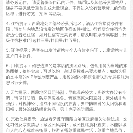
请务必记住。 请妥善保管自己的证件、钱币以及其他等贵重物品，
随身不要佩戴贵重首饰或大量现金。不得进入设有警示标志的危险
区域，进行游览、拍照 等活动。
4. 住宿提示：西藏地处西部经济落后地区，酒店住宿接待条件有
限，请勿与内地及沿海发达地区住宿条件相比。行程所含住宿均为
舒适性普通住宿，如对住宿有更高要求，请及时联系专属客服，升
级住宿标准(可选挂三星/挂四星/挂五星)。
5. 证件提示：游客在出发时请携带个人有效身份证，儿童需携带儿
童户口本原件。
6. 用餐提示：如您选择的是本店的拼团路线，包含用餐为当地的旅
游团餐，价格实惠，可以吃饱，勿以高标准来要求餐点；如您选择
的是本店的VIP单独制定产品，用餐的要求和标准请联系专属客服为
您另行安排。
7. 天气提示：西藏地区日照强烈，早晚温差较大，宾馆大多没有空
调，请做好防晒、防寒保暖准备。青藏高原太阳直射，紫外线非常
强烈，对视神经可造成不同程度的损害，要带防辐射的太阳镜和遮
阳帽，最好涂抹防晒化妆品，男士也要涂防晒霜。
8. 宗教信息提示：旅游者需遵守西藏自治区政府相关法律法规、文
化习俗及宗教禁忌；藏区民风淳朴，藏民性格质朴直爽，不能以城
市人的心态标准来衡量，旅游者需尊重藏民生活，尊重当地风俗，