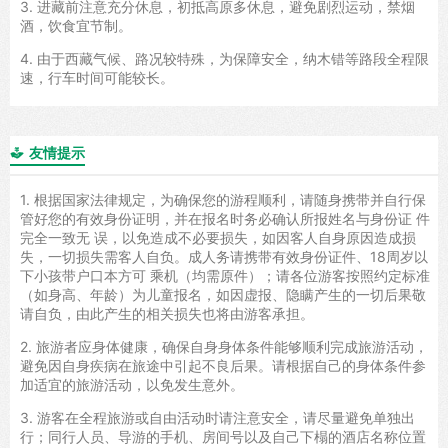
3. 进藏前注意充分休息，初抵高原多休息，避免剧烈运动，禁烟
酒，饮食宜节制。
4. 由于西藏气候、路况较特殊，为保障安全，纳木错等路段全程限
速，行车时间可能较长。
友情提示

1. 根据国家法律规定，为确保您的游程顺利，请随身携带并自行保
管好您的有效身份证明，并在报名时务必确认所报姓名与身份证 件
完全一致无 误，以免造成不必要损失，如因客人自身原因造成损
失，一切损失需客人自负。成人务请携带有效身份证件、18周岁以
下小孩带户口本方可 乘机（均需原件）；请各位游客按照约定标准
（如身高、年龄）为儿童报名，如因虚报、隐瞒产生的一切后果敬
请自负，由此产生的相关损失也将由游客承担。
2. 旅游者应身体健康，确保自身身体条件能够顺利完成旅游活动，
避免因自身疾病在旅途中引起不良后果。请根据自己的身体条件参
加适宜的旅游活动，以免发生意外。
3. 游客在全程旅游或自由活动时请注意安全，请尽量避免单独出
行；同行人员、导游的手机、房间号以及自己下榻的酒店名称位置