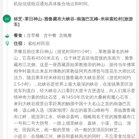
机短信或电话通知具体集合地点和时间。
林芝-苯日神山-雅鲁藏布大峡谷-南迦巴瓦峰-米林索松村[旅游
车]
餐食：
含早餐 含中餐 含晚餐
住宿：
索松村民宿
早餐后前往苯日神山（游览时间约1小时），苯教最著名的神
山，它高有4500米左右，位于林芝县驻地普拢的东南方，雅鲁
藏布江北侧。这是一座西藏原始苯教推崇的神山，据传当年佛苯
相争时最先出来反对佛教的苯教徒阿穷杰博曾与莲花生大师比试
法力。随后乘车经米林前往雅鲁藏布大峡谷景区（游览时间约
2.5小时），此峡谷是世界上最大最深的峡谷，在派镇乘景区游
览车到直白，经大峡谷入口看到大渡卡古堡遗址，向人们展示爱
情神奇力量的情比石坚，有1450年历史的大桑树和魔心石等，
来到大峡谷观景台零距离的触摸中国十大名山之首的南迦巴瓦
峰，该山峰入选《国家地理》杂志的最美山峰称号。亲临雅鲁藏
布江畔，观澎湃江水、听峡谷轰鸣，领略闻名于世的雅鲁藏布江
一号和二号大拐弯。一路上感受峡谷、森林、小溪、雪山、湖
光、田园风光，画一般的景致，诗一般的意境回到林芝。
小提示：在领略江河、峡谷和森林风光的同时，不忘零食垃圾记