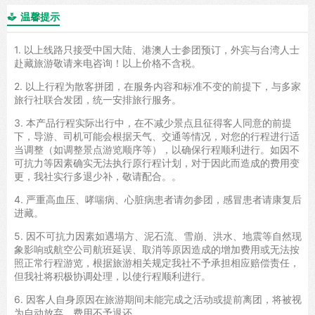
温馨提示

1. 以上线路只接受中国大陆、港澳人士参团预订，外宾与台湾人士
赴藏旅游敬请来电咨询！以上价格不含税。
2. 以上行程为散客拼团，在服务内容和标准不变的前提下，与多家
旅行社联合发团，统一安排旅行服务。
3. 本产品行程实际出行中，在不减少景点且征得客人同意的前提
下，导游、司机可能会根据天气、交通等情况，对您的行程进行适
当调整（如调整景点游览顺序等），以确保行程顺利进行。如因不
可抗力等因素确实无法执行原行程计划，对于因此而造成的费用变
更，我社实行多退少补，敬请配合。。
4. 严重高血压、哮喘病、心脏病患者请勿参团，感冒患者请康复后
进藏。
5. 因不可抗力因素如遇塌方、泥石流、雪崩、洪水、地震等自然现
象影响或航空公司航班延误、取消等原因造成的增加费用或无法按
照正常行程游览，根据旅游相关规定我社不予承担相应赔偿责任，
但我社将积极协调处理，以使行程顺利进行。
6. 因客人自身原因在旅游期间未能完成之活动或提前离团，将被视
为自动放弃，费用不予退还。