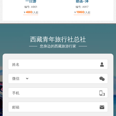
一日游
朗县-泽
编号: A901
编号: A917
480
1960
￥
/人起
￥
/人起
西藏青年旅行社总社
您身边的西藏旅游行家

姓名


手机

邮箱