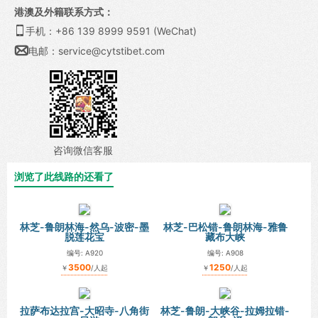
港澳及外籍联系方式：

手机：+86 139 8999 9591 (WeChat)

电邮：
service@cytstibet.com
咨询微信客服
浏览了此线路的还看了
林芝-鲁朗林海-然乌-波密-墨
林芝-巴松错-鲁朗林海-雅鲁
脱莲花宝
藏布大峡
编号: A920
编号: A908
3500
1250
￥
/人起
￥
/人起
拉萨布达拉宫-大昭寺-八角街
林芝-鲁朗-大峡谷-拉姆拉错-