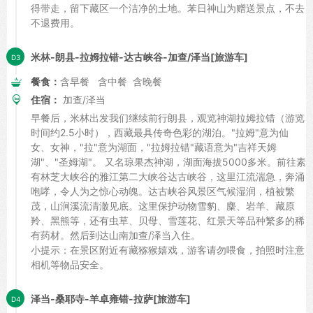
得带走，留下藏区一个洁净的土地。苯日神山为赠送景点，不去
不退费用。
米林-朗县-拉姆拉错-达古峡谷-加查/泽当[旅游车]
餐食：
含早餐 含中餐 含晚餐
住宿：
加查/泽当
早餐后，米林出发我们继续前行朗县，观览神湖拉姆拉错（游览
时间约2.5小时），西藏最具传奇色彩的湖泊。"拉姆"意为仙
女、女神，"拉"意为湖面，"拉姆拉错"藏语意为"吉祥天姆
湖"、"圣姆湖"。 又名琼果杰神湖，湖面海拔5000多米。前往素
有林芝大峡谷的雅江第二大峡谷达古峡谷，这里江流湍急，奔涌
咆哮，令人为之惊心动魄。达古峡谷风景区气候湿润，植被繁
茂，山涧溪流清澈见底。这里保护动物雪豹、麋、岩羊、藏原
羚、黑熊等，还有虫草、贝母、雪莲花、红景天等品种繁多的稀
有药材。然后到达山南加查/泽当入住。
小提示：在景区附近有藏猕猴嬉戏，游客请勿喂食，拍照时注意
相机等物品安全。
泽当-桑耶寺-羊卓雍错-拉萨[旅游车]