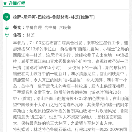
详细行程

拉萨-尼洋河-巴松措-鲁朗林海-林芝[旅游车]
餐食：
早餐自理 含中餐 含晚餐
住宿：
林芝
早餐后，7：00左右布宫白塔集合出发，乘车经过墨竹工卡，翻
越海拔5013米的米拉山，前往素有“西藏九寨沟，小瑞士”之称的
西藏江南—林芝，沿尼洋河东行，途经松赞干布出生地，中流砥
柱，感受西藏江南山青水秀带来的心旷神怡。参观红教圣湖—巴
松措（游览时间约1.5小时），天使留下的一滴泪，湖的形状如
镶嵌在高山峡谷中的一轮新月，湖水清澈见底，雪山相映湖中，
情趣莹然，令人真正的回到“香格里拉”，令人沉醉，湖中有一小
岛，岛中有一建于唐代末的寺庙—错松庙，殿内主供莲花祖师、
千手观音和金童玉女。随后前往鲁朗林海（游览时间约30分
钟）(首道)，沿山路而上翻越海拔4702米的色季拉山，在山顶遥
望中国最美十大名山之冠的南迦巴瓦峰，其美景宛如瑞士的阿尔
卑斯山；远观原始森林环抱的鲁朗高山牧场一片欧陆风光，鲁朗
藏语意为“龙王谷”、也是“叫人不想家”的地方，是我国面积最
大、保持最完好的第三大林区，之后驱车至林芝市入住。
特别赠送：林芝特色鲁朗石锅鸡。行程出发前一晚22:00左右司