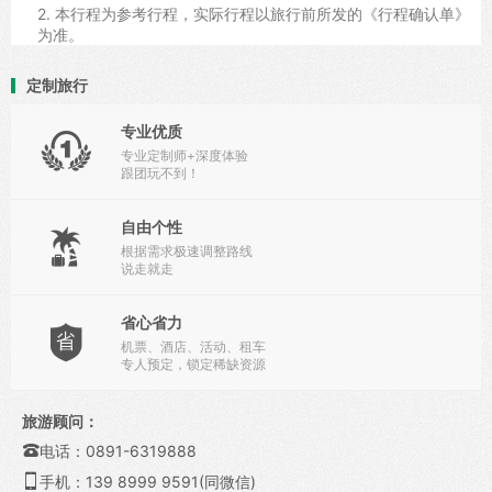
2. 本行程为参考行程，实际行程以旅行前所发的《行程确认单》
为准。
定制旅行
专业优质

专业定制师+深度体验
跟团玩不到！
自由个性

根据需求极速调整路线
说走就走
省心省力

机票、酒店、活动、租车
专人预定，锁定稀缺资源
旅游顾问：

电话：0891-6319888

手机：139 8999 9591(同微信)