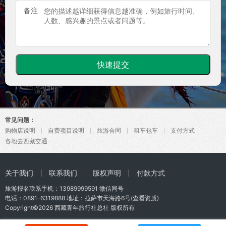
备注
常见问题：
购物店说明
自费项目说明
旅游合同
租车包车
支付方式
各地去西藏交通
关于我们
联系我们
版权声明
付款方式
旅游报名联系手机：
13989999591
微信同号
电话：0891-6319888 地址：拉萨市天海路6号(
查看资质
)
Copyright©2026
西藏青年旅行社总社
版权所有